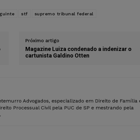
eguinte
stf
supremo tribunal federal
Próximo artigo
o
Magazine Luiza condenado a indenizar o
cartunista Galdino Otten
ontemurro Advogados, especializado em Direito de Família 
eito Processual Civil pela PUC de SP e mestrando pela
.