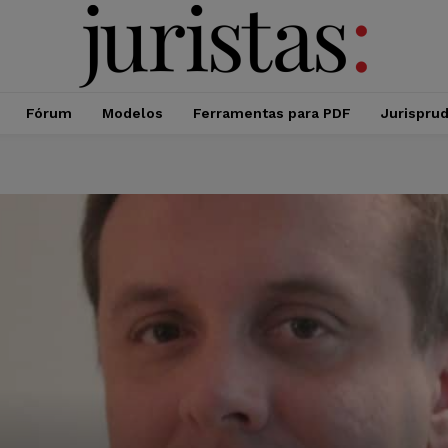
Fórum
Modelos
Ferramentas para PDF
Jurispru