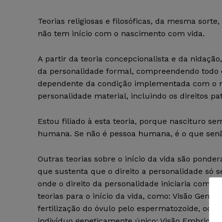
Teorias religiosas e filosóficas, da mesma sort
não tem início com o nascimento com vida.
A partir da teoria concepcionalista e da nidação
da personalidade formal, compreendendo todo o 
dependente da condição implementada com o nas
personalidade material, incluindo os direitos pa
Estou filiado à esta teoria, porque nascituro s
humana. Se não é pessoa humana, é o que senão
Outras teorias sobre o início da vida são ponder
que sustenta que o direito a personalidade só s
onde o direito da personalidade iniciaria com a
teorias para o início da vida, como: Visão Gen
fertilização do óvulo pelo espermatozoide, oc
indivíduo geneticamente único; Visão Embrionár