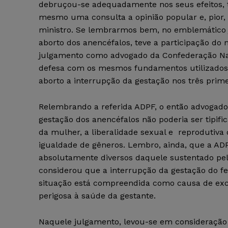
debruçou-se adequadamente nos seus efeitos, t
mesmo uma consulta a opinião popular e, pior, 
ministro. Se lembrarmos bem, no emblemático j
aborto dos anencéfalos, teve a participação do
julgamento como advogado da Confederação Na
defesa com os mesmos fundamentos utilizados 
aborto a interrupção da gestação nos três prim
Relembrando a referida ADPF, o então advogad
gestação dos anencéfalos não poderia ser tipi
da mulher, a liberalidade sexual e reprodutiva d
igualdade de gêneros. Lembro, ainda, que a AD
absolutamente diversos daquele sustentado pelo
considerou que a interrupção da gestação do fe
situação está compreendida como causa de exc
perigosa à saúde da gestante.
Naquele julgamento, levou-se em consideração