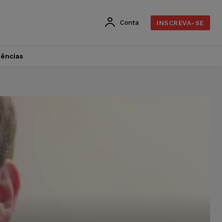
Conta
INSCREVA-SE
dências