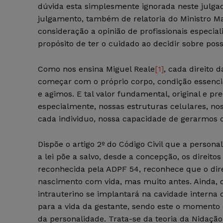
dúvida esta simplesmente ignorada neste julgad
julgamento, também de relatoria do Ministro M
consideração a opinião de profissionais especial
propósito de ter o cuidado ao decidir sobre po
Como nos ensina Miguel Reale
[1]
, cada direito
começar com o próprio corpo, condição essenc
e agimos. E tal valor fundamental, original e pr
especialmente, nossas estruturas celulares, n
cada individuo, nossa capacidade de gerarmos ou
Dispõe o artigo 2º do Código Civil que a perso
a lei põe a salvo, desde a concepção, os direito
reconhecida pela ADPF 54, reconhece que o dire
nascimento com vida, mas muito antes. Ainda,
intrauterino se implantará na cavidade interna
para a vida da gestante, sendo este o momento m
da personalidade. Trata-se da teoria da Nidação