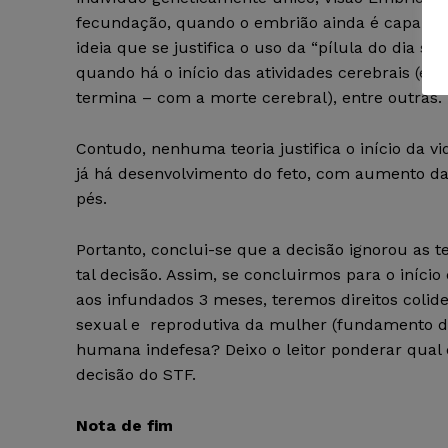
fecundação, quando o embrião ainda é capaz de 
ideia que se justifica o uso da “pílula do dia s
quando há o início das atividades cerebrais (
termina – com a morte cerebral), entre outras.
Contudo, nenhuma teoria justifica o início da 
já há desenvolvimento do feto, com aumento das
pés.
Portanto, conclui-se que a decisão ignorou as t
tal decisão. Assim, se concluirmos para o iníci
aos infundados 3 meses, teremos direitos colide
sexual e reprodutiva da mulher (fundamento do M
humana indefesa? Deixo o leitor ponderar qual di
decisão do STF.
Nota de fim