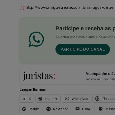
[1]
http://www.miguelreale.com.br/artigos/dirper
Participe e receba as 
Ao entrar você está ciente e de acord
PARTICIPE DO CANAL
Acompanhe o Ju
receba as principais
Compartilhe isso:
X
Imprimir
WhatsApp
Thread
Reddit
Nextdoor
E-mail
Mast