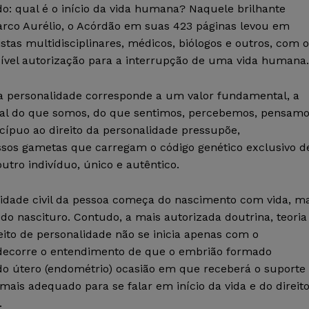
o: qual é o início da vida humana? Naquele brilhante
arco Aurélio, o Acórdão em suas 423 páginas levou em
istas multidisciplinares, médicos, biólogos e outros, com o
ssível autorização para a interrupção de uma vida humana.
 da personalidade corresponde a um valor fundamental, a
ial do que somos, do que sentimos, percebemos, pensam
ecípuo ao direito da personalidade pressupõe,
ossos gametas que carregam o código genético exclusivo d
tro indivíduo, único e autêntico.
nalidade civil da pessoa começa do nascimento com vida, m
s do nascituro. Contudo, a mais autorizada doutrina, teoria
ito de personalidade não se inicia apenas com o
 decorre o entendimento de que o embrião formado
 do útero (endométrio) ocasião em que receberá o suporte
ais adequado para se falar em início da vida e do direit
.