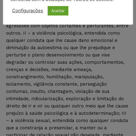
marcas aparentes no corpo. É qualquer conduta
Configurações
Aceitar
contra a integridade física e saúde corporal da mulher.
Ex.: tapas, empurrões, puxões de cabelo, socos,
agressões com objetos cortantes e perfurantes, entre
outros. II – a violência psicológica, entendida como
qualquer conduta que lhe cause dano emocional e
diminuição da autoestima ou que lhe prejudique e
perturbe o pleno desenvolvimento ou que vise
degradar ou controlar suas ações, comportamentos,
crenças e decisões, mediante ameaça,
constrangimento, humilhação, manipulação,
isolamento, vigilância constante, perseguição
contumaz, insulto, chantagem, violação de sua
intimidade, ridicularização, exploração e limitação do
direito de ir e vir ou qualquer outro meio que lhe cause
prejuízo à saúde psicológica e à autodeterminação; III
– a violência sexual, entendida como qualquer conduta
que a constranja a presenciar, a manter ou a
participar de relação sexual não desejada, mediante