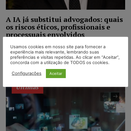
A IA já substitui advogados: quais
os riscos éticos, profissionais e
processuais envolvidos
Hugo Malone
-
27/05/2026
ARTIGOS
Usamos cookies em nosso site para fornecer a
experiência mais relevante, lembrando suas
Hugo Malone Do ponto de vista social, o assunto mais
preferências e visitas repetidas. Ao clicar em “Aceitar”,
sensível em inteligência artificial não é a
concorda com a utilização de TODOS os cookies.
produtividade, a inovação ou a modernização dos...
Configurações
Aceitar
Últimas