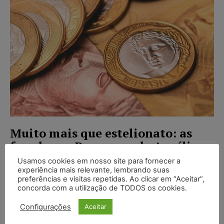
Muito mais que estelionato: as
fraudes ao Programa de Auxílio
Emergencial
Usamos cookies em nosso site para fornecer a
experiência mais relevante, lembrando suas
Jean Colbert Dias
-
20/01/2021
ARTIGOS
preferências e visitas repetidas. Ao clicar em “Aceitar”,
concorda com a utilização de TODOS os cookies.
O presente artigo trata de pesquisa acerca das
fraudes constatadas no recebimento de valores
Configurações
Aceitar
oriundos do auxílio emergencial prestado pelo
Governo Federal por intermédio da Lei nº.