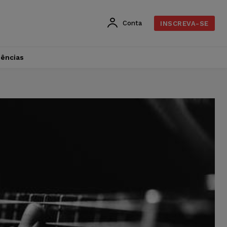
Conta
INSCREVA-SE
dências