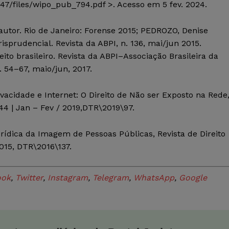
0447/files/wipo_pub_794.pdf >. Acesso em 5 fev. 2024.
 autor
. Rio de Janeiro: Forense 2015; PEDROZO, Denise
urisprudencial.
Revista da ABPI
, n. 136,
mai
/
jun
2015.
eito brasileiro.
Revista da ABPI–Associação Brasileira da
p. 54–67, maio/
jun
, 2017.
ivacidade e Internet: O Direito de Não ser Exposto na Rede
 44 | Jan –
Fev
/
2019,DTR
\2019\97.
urídica da Imagem de Pessoas Públicas,
Revista de Direito
2015, DTR\2016\137.
ook
,
Twitter
,
Instagram
,
Telegram
,
WhatsApp
,
Google