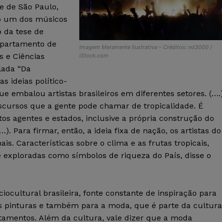
e de São Paulo,
do um dos músicos
o da tese de
epartamento de
Imagem Meramente Ilustrativa – Créditos: nd3000 /
s e Ciências
iStock.com
lada “Da
s ideias político-
e embalou artistas brasileiros em diferentes setores. (….
scursos que a gente pode chamar de tropicalidade. É
 agentes e estados, inclusive a própria construção do
. Para firmar, então, a ideia fixa de nação, os artistas do
. Características sobre o clima e as frutas tropicais,
exploradas como símbolos de riqueza do País, disse o
ocultural brasileira, fonte constante de inspiração para
as pinturas e também para a moda, que é parte da cultura
tamentos. Além da cultura, vale dizer que a moda