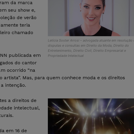
agram da marca
 em seu show e,
coleção de verão
adamente teria
ileiro chamado
Letícia Soster Arrosi – advogada atuante em resolução
disputas e consultas em Direito da Moda, Direito do
Entretenimento, Direito Civil, Direito Empresarial e
 CNN publicada em
Propriedade Intelectual
ogados do cantor
am ocorrido “na
o artista”. Mas, para quem conhece moda e os direitos
 a intenção.
es a direitos de
dade intelectual,
urais.
da em 16 de