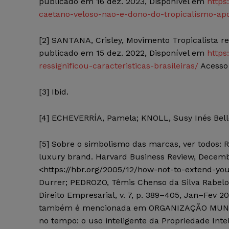
publicado em 16 dez. 2023,
Disponível
em
https
caetano-veloso-nao-e-dono-do-tropicalismo-ap
[2]
SANTANA,
Crisley
, Movimento Tropicalista res
publicado em 15 dez. 2022,
Disponível
em
https
ressignificou-caracteristicas-brasileiras/
Acesso 
[3]
Ibid.
[4]
ECHEVERRÍA, Pamela; KNOLL,
Susy
Inés
Bel
[5]
Sobre o simbolismo das marcas, ver todos: 
luxury
brand.
Harvard Business Review
,
Decemb
<https://hbr.org/2005/12/how-not-to-extend-yo
Durrer
; PEDROZO, Têmis
Chenso
da Silva Rabelo
Direito Empresarial
, v. 7, p. 389–405, Jan–
Fev
201
também é mencionada em
ORGANIZAÇÃO MUND
no tempo: o uso inteligente da Propriedade Inte