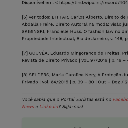
Disponível em: <
https://tind.wipo.int/record/4
[6]
Ver todos: BITTAR, Carlos Alberto.
Direito de
Abdalla Freire. Direito Autoral na moda: visão j
SKIBINSKI, Francielle
Huss
. O
fashion
law
no dir
Propriedade Intelectual,
Rio de Janeiro, v. 148, 
[7]
GOUVÊA, Eduardo
Mingorance
de Freitas, Pr
Revista de Direito Privado
| vol.
97/2019 | p. 19 –
[8]
SELDERS, Maria Carolina Nery, A Proteção J
Privado
| vol. 64/2015 | p. 39 – 80 | Out – Dez / 
Você sabia que o Portal Juristas está no
Faceb
News
e
Linkedin
? Siga-nos!