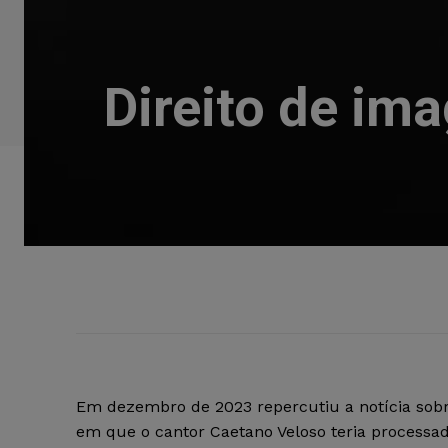
Direito de im
Em dezembro de 2023 repercutiu a notícia sob
em que o cantor Caetano Veloso teria processad