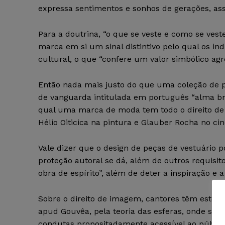
expressa sentimentos e sonhos de gerações, as
Para a doutrina, “o que se veste e como se vest
marca em si um sinal distintivo pelo qual os i
cultural, o que “confere um valor simbólico agr
Então nada mais justo do que uma coleção de 
de vanguarda intitulada em português “alma bras
qual uma marca de moda tem todo o direito de 
Hélio Oiticica na pintura e Glauber Rocha no 
Vale dizer que o design de peças de vestuário p
proteção autoral se dá, além de outros requisit
obra de espírito”, além de deter a inspiração e 
Sobre o direito de imagem, cantores têm este d
apud Gouvêa, pela teoria das esferas, onde se 
condutas propositadamente acessível ao públic