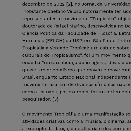
dezembro de 2022 [2], no Jornal da Universidad
inobstante Caetano Veloso notoriamente ter si
representantes, o movimento “Tropicália”, objet
doutorado de Rafael Marino, desenvolvida no D
Ciência Política da Faculdade de Filosofia, Letra
Humanas (FFLCH) da USP, em São Paulo, intitu
Tropicália à Verdade Tropical: um estudo sobre a
culturais do Tropicalismo”, foi um movimento qu
onde há “um arcabouço de imagens, ideias e di
quase um orientalismo que moveu e move muitos
Brasil enquanto Estado Nacional independente (…)
movimento usaram de diversos símbolos nacionais
como a banana, por exemplo, foram fortemente 
pesquisador. [3]
O movimento Tropicália é uma manifestação soci
atividades criativas como a música, o cinema, 
a exemplo da dança, da culinária e dos compor