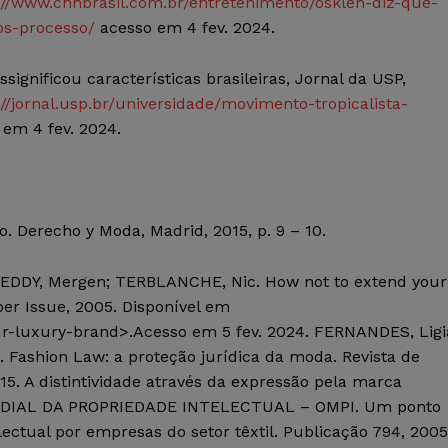
://www.cnnbrasil.com.br/entretenimento/osklen-diz-que-
os-processo/
acesso em 4 fev. 2024.
significou características brasileiras,
Jornal da USP
,
://jornal.usp.br/universidade/movimento-tropicalista-
em 4 fev. 2024.
lo
.
Derecho
y Moda
,
Madrid, 2015, p. 9 – 10.
REDDY,
Mergen
; TERBLANCHE,
Nic
.
How
not
to
extend
your
er
Issue
, 2005. Disponível em
ur-luxury-brand>.Acesso em 5 fev. 2024. FERNANDES, Ligi
. Fashion Law: a proteção jurídica da moda.
Revista de
5. A distintividade através da expressão pela marca
IAL DA PROPRIEDADE INTELECTUAL – OMPI.
Um ponto
lectual por empresas do setor têxtil. Publicação 794, 2005