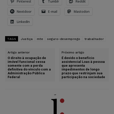
Pinterest
Tumblr
Reddit
Nextdoor
E-mail
Mastodon
LinkedIn
TAGS
Justiça
mte
seguro-desemprego
trabalhador
Artigo anterior
Próximo artigo
O direito à ocupação de
É devido o benefício
imóvel funcional cessa
assistencial Loas à pessoa
somente com a perda
que apresenta
definitiva do vínculo com a
impedimentos de longo
Administração Pública
prazo que restrinjam sua
Federal
participação na sociedade