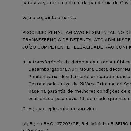
para assegurar o controle da pandemia do Covid
Veja a seguinte ementa:
PROCESSO PENAL. AGRAVO REGIMENTAL NO R
TRANSFERÊNCIA DE DETENTA. ATO ADMINIST
JUÍZO COMPETENTE. ILEGALIDADE NÃO CONFI
A transferência da detenta da Cadeia Públic
Desembargadora Auri Moura Costa decorreu d
Penitenciária, devidamente amparado judicia
Ceará e pelo Juízo da 2ª Vara Criminal de So
base na garantia de melhores condições de s
ocasionada pela covid-19, de modo que não se 
Agravo regimental desprovido.
(AgRg no RHC 137.293/CE, Rel. Ministro RIBEI
17/08/2021)