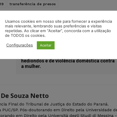
19
transferência de presos
Usamos cookies em nosso site para fornecer a experiência
mais relevante, lembrando suas preferências e visitas
Próximo artigo
repetidas. Ao clicar em “Aceitar”, concorda com a utilização
Inaplicabilidade das medidas previstas nos
de TODOS os cookies.
artigos 4º e 5º da Recomendação nº
62/2020 do Conselho Nacional de Justiça a
Configurações
Aceitar
condenados por crimes de lavagem de
dinheiro, contra a administração pública,
hediondos e de violência doméstica contra
a mulher.
 De Souza Netto
ância Final do Tribunal de Justiça do Estado do Paraná.
a PUC/SP. Pós-doutorando em Direito pela Universidade d
rando em Direito pela Universitá degli Studi di Messina -