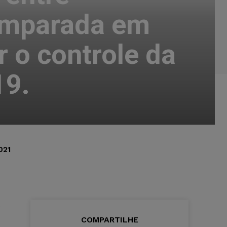
 amparada em
r o controle da
19.
021
o
COMPARTILHE