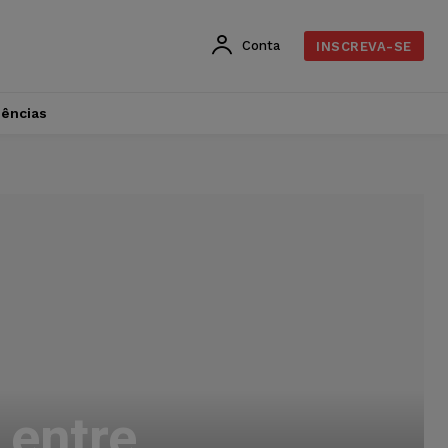
Conta
INSCREVA-SE
dências
 entre