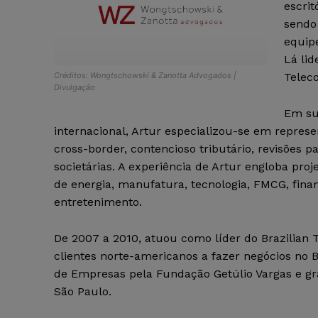
escrit
sendo 
equipe
Lá lid
Créditos: Wongtschowski & Zanotta Advogados |
Telec
Divulgação
Em sua
internacional, Artur especializou-se em represe
cross-border, contencioso tributário, revisões p
societárias. A experiência de Artur engloba pro
de energia, manufatura, tecnologia, FMCG, finan
entretenimento.
De 2007 a 2010, atuou como líder do Brazilian T
clientes norte-americanos a fazer negócios no 
de Empresas pela Fundação Getúlio Vargas e gra
São Paulo.