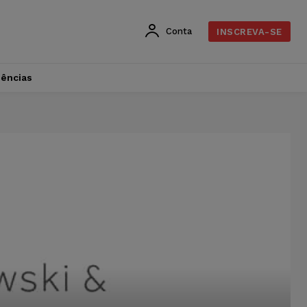
Conta
INSCREVA-SE
dências