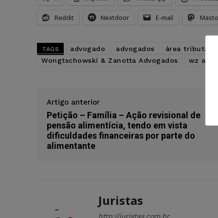
Reddit
Nextdoor
E-mail
Mast
advogado
advogados
área tributária
TAGS
Wongtschowski & Zanotta Advogados
wz adv
Artigo anterior
Petição – Família – Ação revisional de
pensão alimentícia, tendo em vista
dificuldades financeiras por parte do
alimentante
Juristas
http://juristas.com.br