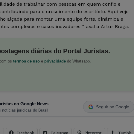
bilidade de trabalhar com pessoas em quem confio e
ontribuindo para o crescimento do escritório. Aqui vejo
tenho alçada para montar uma equipe forte, dinâmica e
ntes complexos e casos inovadores ”, avalia Artur Braga.
postagens diárias do Portal Juristas.
o com os
termos de uso
e
privacidade
do Whatsapp.
ristas no Google News
Seguir no Google
 notícias jurídicas do Brasil
s
Facebook
Telegram
Pinterest
Tumblr