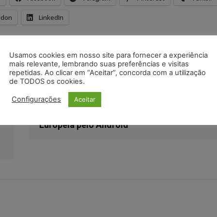
odon
LinkedIn
Artur Braga
direito tributário
novo sócio
Usamos cookies em nosso site para fornecer a experiência
ogados
mais relevante, lembrando suas preferências e visitas
repetidas. Ao clicar em “Aceitar”, concorda com a utilização
de TODOS os cookies.
Configurações
Aceitar
Próximo artigo
Google leva multa bilionária da União
Europeia pelo Android