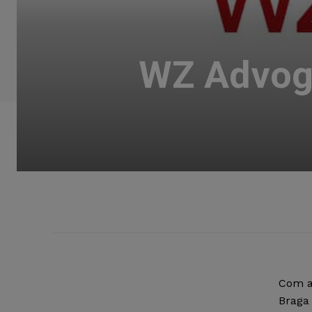
WZ Advoga
Com a
Braga 