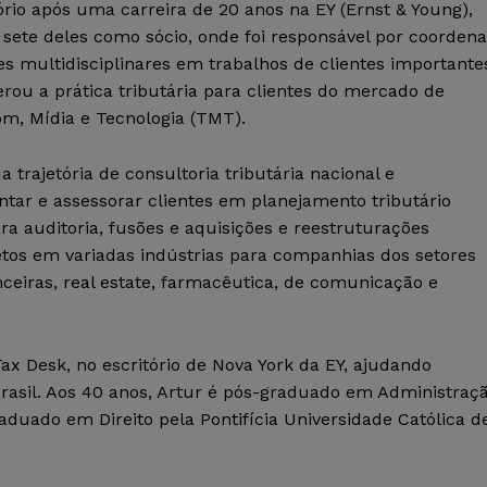
ório após uma carreira de 20 anos na EY (Ernst & Young),
sete deles como sócio, onde foi responsável por coordena
s multidisciplinares em trabalhos de clientes importante
erou a prática tributária para clientes do mercado de
om, Mídia e Tecnologia (TMT).
 trajetória de consultoria tributária nacional e
ntar e assessorar clientes em planejamento tributário
ara auditoria, fusões e aquisições e reestruturações
jetos em variadas indústrias para companhias dos setores
ceiras, real estate, farmacêutica, de comunicação e
ax Desk, no escritório de Nova York da EY, ajudando
Brasil. Aos 40 anos, Artur é pós-graduado em Administraç
duado em Direito pela Pontifícia Universidade Católica d