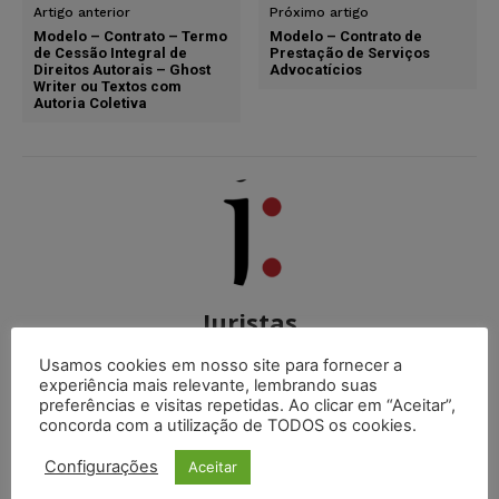
Artigo anterior
Próximo artigo
Modelo – Contrato – Termo
Modelo – Contrato de
de Cessão Integral de
Prestação de Serviços
Direitos Autorais – Ghost
Advocatícios
Writer ou Textos com
Autoria Coletiva
Juristas
http://juristas.com.br
Usamos cookies em nosso site para fornecer a
experiência mais relevante, lembrando suas
O Portal Juristas nasceu com o objetivo de integrar
preferências e visitas repetidas. Ao clicar em “Aceitar”,
uma comunidade jurídica onde os internautas possam
concorda com a utilização de TODOS os cookies.
compartilhar suas informações, ideias e delegar cada
vez mais seu aprendizado em nosso Portal.
Configurações
Aceitar