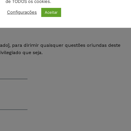
de TODOS os cookies.
alquer uma das partes com aviso prévio de [Período de
Configurações
Aceitar
qualquer cláusula deste contrato.
stado], para dirimir quaisquer questões oriundas deste
vilegiado que seja.