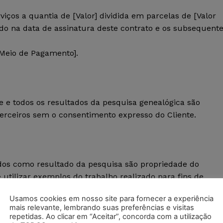
viços a quantia de [Valor] dividida em parcelas de [Valor
do na data de assinatura deste contrato e os subsequent
[Meio de Pagamento].
te e todos os resultados da pesquisa genealógica são
erceiros sem o consentimento expresso do Cliente.
idos como resultado da pesquisa são propriedade do
 utilizar exemplos do trabalho realizado para fins de
 e a confidencialidade do Cliente.
Usamos cookies em nosso site para fornecer a experiência
mais relevante, lembrando suas preferências e visitas
repetidas. Ao clicar em “Aceitar”, concorda com a utilização