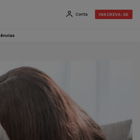
Conta
INSCREVA-SE
dências