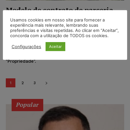
Modelo de contrato de parceria
agrícola
Usamos cookies em nosso site para fornecer a
experiência mais relevante, lembrando suas
Juristas
-
30/12/2023
MODELOS DE DOCUMENTOS
preferências e visitas repetidas. Ao clicar em “Aceitar”,
concorda com a utilização de TODOS os cookies.
Este contrato tem por objeto a parceria para
exploração agrícola da propriedade localizada em
Configurações
Aceitar
[inserir endereço completo da propriedade], com uma
área total de [inserir área], doravante denominada
"Propriedade".
1
2
3
Popular