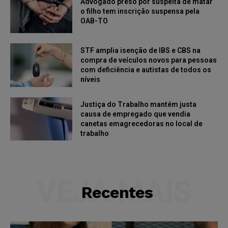
Advogado preso por suspeita de matar
o filho tem inscrição suspensa pela
OAB-TO
STF amplia isenção de IBS e CBS na
compra de veículos novos para pessoas
com deficiência e autistas de todos os
níveis
Justiça do Trabalho mantém justa
causa de empregado que vendia
canetas emagrecedoras no local de
trabalho
VEJA MAIS
Recentes