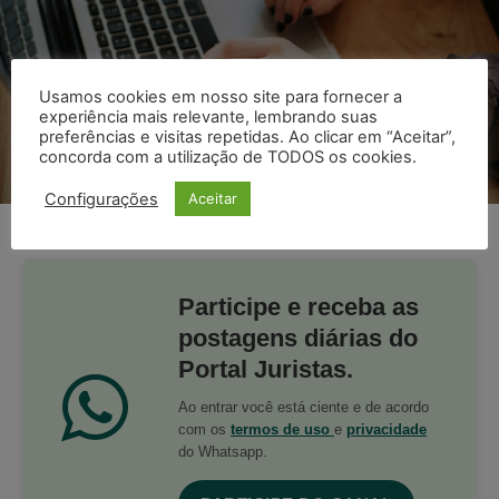
Usamos cookies em nosso site para fornecer a
experiência mais relevante, lembrando suas
preferências e visitas repetidas. Ao clicar em “Aceitar”,
concorda com a utilização de TODOS os cookies.
Configurações
Aceitar
Photo by
Christin Hume
on
Unsplash
Participe e receba as
postagens diárias do
Portal Juristas.
Ao entrar você está ciente e de acordo
com os
termos de uso
e
privacidade
do Whatsapp.