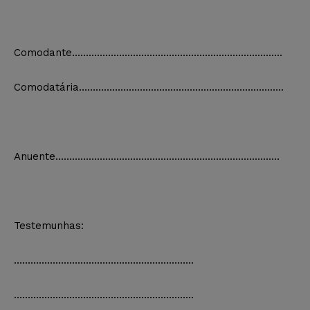
Comodante………………………………………………………………….
Comodatária………………………………………………………………..
Anuente………………………………………………………………………
Testemunhas:
………………………………………………………..
………………………………………………………..