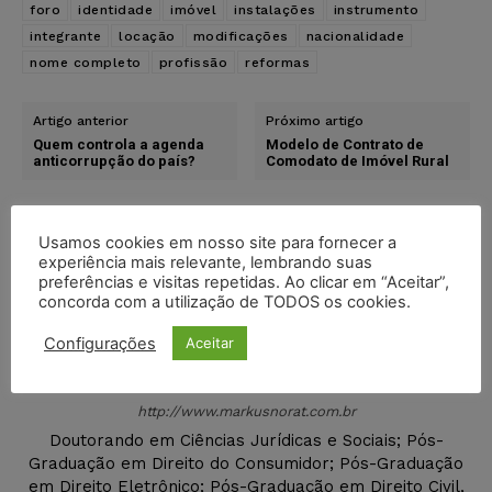
foro
identidade
imóvel
instalações
instrumento
integrante
locação
modificações
nacionalidade
nome completo
profissão
reformas
Artigo anterior
Próximo artigo
Quem controla a agenda
Modelo de Contrato de
anticorrupção do país?
Comodato de Imóvel Rural
Usamos cookies em nosso site para fornecer a
experiência mais relevante, lembrando suas
preferências e visitas repetidas. Ao clicar em “Aceitar”,
concorda com a utilização de TODOS os cookies.
Configurações
Aceitar
Markus Samuel Leite Norat
http://www.markusnorat.com.br
Doutorando em Ciências Jurídicas e Sociais; Pós-
Graduação em Direito do Consumidor; Pós-Graduação
em Direito Eletrônico; Pós-Graduação em Direito Civil,