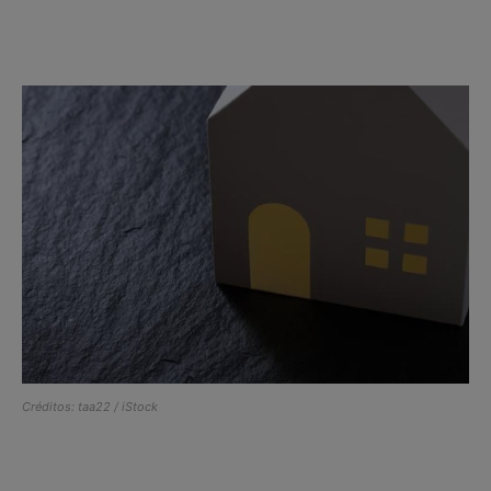
Créditos: taa22 / iStock