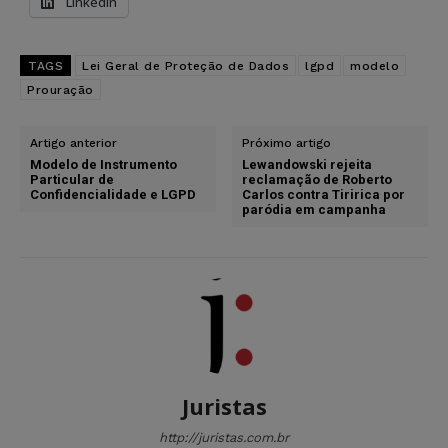
LinkedIn
TAGS
Lei Geral de Proteção de Dados
lgpd
modelo
Prouração
Artigo anterior
Próximo artigo
Modelo de Instrumento
Lewandowski rejeita
Particular de
reclamação de Roberto
Confidencialidade e LGPD
Carlos contra Tiririca por
paródia em campanha
Juristas
http://juristas.com.br