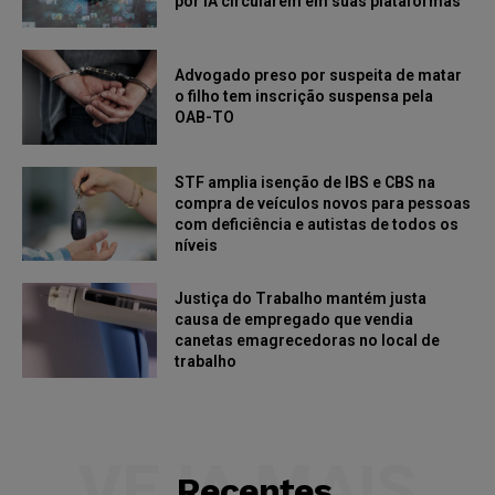
por IA circularem em suas plataformas
Advogado preso por suspeita de matar
o filho tem inscrição suspensa pela
OAB-TO
STF amplia isenção de IBS e CBS na
compra de veículos novos para pessoas
com deficiência e autistas de todos os
níveis
Justiça do Trabalho mantém justa
causa de empregado que vendia
canetas emagrecedoras no local de
trabalho
VEJA MAIS
Recentes