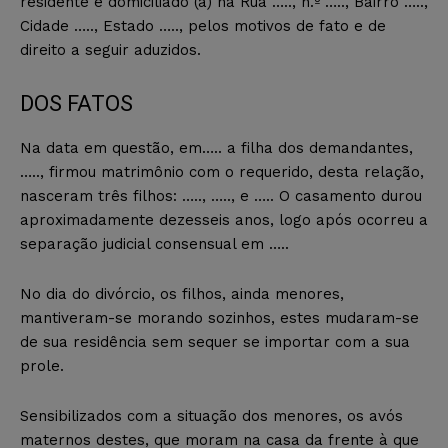
residente e domiciliado (a) na Rua ….., n.º ….., Bairro …..,
Cidade ….., Estado ….., pelos motivos de fato e de
direito a seguir aduzidos.
DOS FATOS
Na data em questão, em….. a filha dos demandantes,
….., firmou matrimônio com o requerido, desta relação,
nasceram três filhos: ….., ….., e ….. O casamento durou
aproximadamente dezesseis anos, logo após ocorreu a
separação judicial consensual em …..
No dia do divórcio, os filhos, ainda menores,
mantiveram-se morando sozinhos, estes mudaram-se
de sua residência sem sequer se importar com a sua
prole.
Sensibilizados com a situação dos menores, os avós
maternos destes, que moram na casa da frente à que