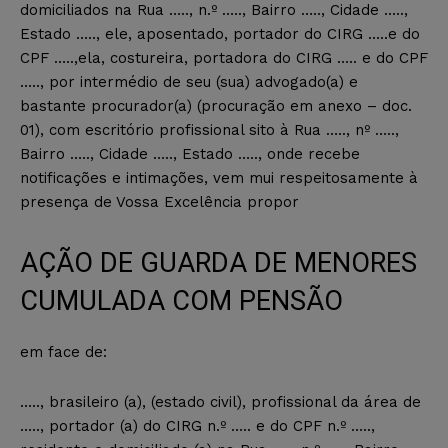
domiciliados na Rua ….., n.º ….., Bairro ….., Cidade …..,
Estado ….., ele, aposentado, portador do CIRG …..e do
CPF …..,ela, costureira, portadora do CIRG ….. e do CPF
….., por intermédio de seu (sua) advogado(a) e
bastante procurador(a) (procuração em anexo – doc.
01), com escritório profissional sito à Rua ….., nº …..,
Bairro ….., Cidade ….., Estado ….., onde recebe
notificações e intimações, vem mui respeitosamente à
presença de Vossa Excelência propor
AÇÃO DE GUARDA DE MENORES
CUMULADA COM PENSÃO
em face de:
….., brasileiro (a), (estado civil), profissional da área de
….., portador (a) do CIRG n.º ….. e do CPF n.º …..,