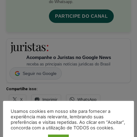
do Whatsapp.
PARTICIPE DO CANAL
Acompanhe o Juristas no Google News
receba as principais notícias jurídicas do Brasil
Seguir no Google
Compartilhe isso:
X
Imprimir
WhatsApp
Usamos cookies em nosso site para fornecer a
Threads
Facebook
Telegram
experiência mais relevante, lembrando suas
preferências e visitas repetidas. Ao clicar em “Aceitar”,
Pinterest
Tumblr
Reddit
concorda com a utilização de TODOS os cookies.
Nextdoor
E-mail
Mastodon