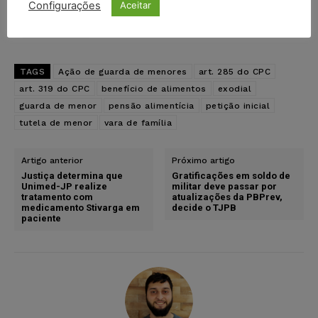
Configurações
Aceitar
LinkedIn
TAGS
Ação de guarda de menores
art. 285 do CPC
art. 319 do CPC
benefício de alimentos
exodial
guarda de menor
pensão alimentícia
petição inicial
tutela de menor
vara de família
Artigo anterior
Próximo artigo
Justiça determina que
Gratificações em soldo de
Unimed-JP realize
militar deve passar por
tratamento com
atualizações da PBPrev,
medicamento Stivarga em
decide o TJPB
paciente