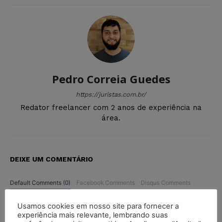
Pedro Correia Guedes
https://juristas.com.br/
Redator freelancer com 2 anos de experiência na
área.
DEIXE UM COMENTÁRIO
Default Comments (0)
Facebook Comments
Disqus Comments
Usamos cookies em nosso site para fornecer a
experiência mais relevante, lembrando suas