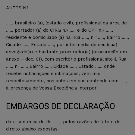
AUTOS Nº …..
….., brasileiro (a), (estado civil), profissional da área de
….., portador (a) do CIRG n.º ….. e do CPF n.º …..,
residente e domiciliado (a) na Rua ….., n.º ….., Bairro …..,
Cidade ….., Estado ….., por intermédio de seu (sua)
advogado(a) e bastante procurador(a) (procuração em
anexo – doc. 01), com escritório profissional sito à Rua
….., nº ….., Bairro ….., Cidade ….., Estado ….., onde
recebe notificações e intimações, vem mui
respeitosamente, nos autos em que contende com …..,
à presença de Vossa Excelência interpor
EMBARGOS DE DECLARAÇÃO
da r. sentença de fls. ….., pelos razões de fato e de
direito abaixo expostas.