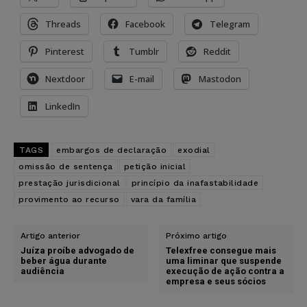
Threads
Facebook
Telegram
Pinterest
Tumblr
Reddit
Nextdoor
E-mail
Mastodon
LinkedIn
TAGS
embargos de declaração
exodial
omissão de sentença
petição inicial
prestação jurisdicional
princípio da inafastabilidade
provimento ao recurso
vara da família
Artigo anterior
Próximo artigo
Juíza proíbe advogado de
Telexfree consegue mais
beber água durante
uma liminar que suspende
audiência
execução de ação contra a
empresa e seus sócios