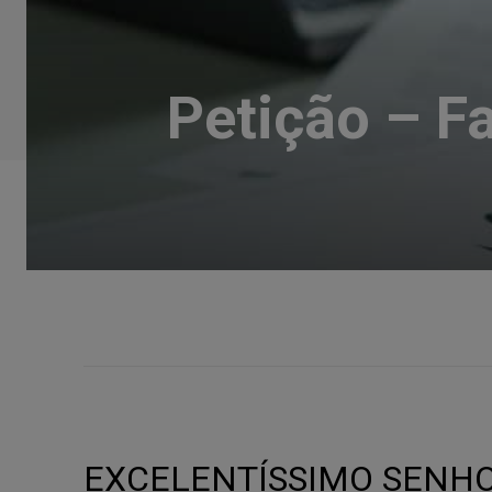
Petição – F
EXCELENTÍSSIMO SENHOR