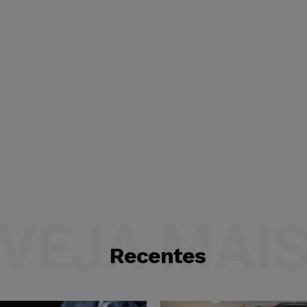
VEJA MAI
Recentes