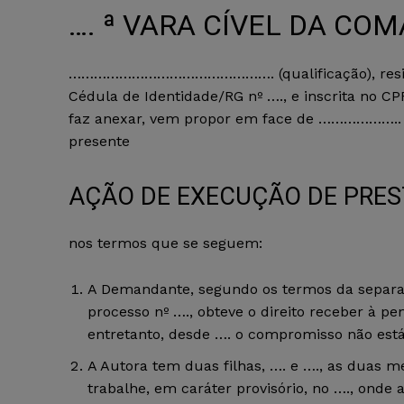
…. ª VARA CÍVEL DA COM
…………………………………………. (qualificação), resident
Cédula de Identidade/RG nº …., e inscrita no C
faz anexar, vem propor em face de ……………….. (qu
presente
AÇÃO DE EXECUÇÃO DE PRES
nos termos que se seguem:
A Demandante, segundo os termos da separaçã
processo nº …., obteve o direito receber à pen
entretanto, desde …. o compromisso não est
A Autora tem duas filhas, …. e …., as duas 
trabalhe, em caráter provisório, no …., ond