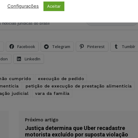
Configurações
Aceitar
ristas no Google News
Seguir no Google
 notícias jurídicas do Brasil
s
Facebook
Telegram
Pinterest
Tumblr
odon
LinkedIn
não cumprido
execução de pedido
mentícia
petição de execução de prestação alimentícia
ação judicial
vara da família
Próximo artigo
Justiça determina que Uber recadastre
motorista excluído por suposta violação