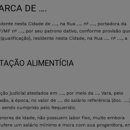
ARCA DE ….
e nesta Cidade de …., na Rua …. nº …., portadora da
PF/MF nº …., por seu patrono dativo, conforme provisão qu
alificação), residente nesta Cidade, na Rua …. nº …., a
TAÇÃO ALIMENTÍCIA
o judicial atestados em …., por meio da …. Vara, pelo
são, à época, no valor de …. do salário referência (doc. ….)
á sendo cumprido pelo Requerido;
menores de idade, não possuem labor fixo, muito embora
e aufere um salário mínimo e mora com sua progenitora, e