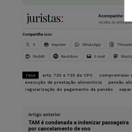
Acompanhe o Ju
receba as principais
Compartilhe isso:
X
Imprimir
WhatsApp
Thread
Reddit
Nextdoor
E-mail
Mast
arts. 732 e 735 do CPC
compromisso 
TAGS
execução de prestação alimentícia
pensão ali
regularização do pagamento da pensão
separ
Artigo anterior
TAM é condenada a indenizar passageira
por cancelamento de voo