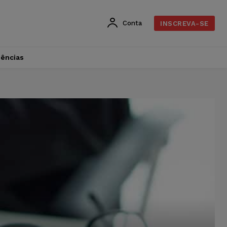
Conta
INSCREVA-SE
dências