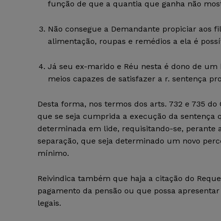
função de que a quantia que ganha não mostr
Não consegue a Demandante propiciar aos f
alimentação, roupas e remédios a ela é possí
Já seu ex-marido e Réu nesta é dono de um b
meios capazes de satisfazer a r. sentença p
Desta forma, nos termos dos arts. 732 e 735 do C
que se seja cumprida a execução da sentença q
determinada em lide, requisitando-se, perante a
separação, que seja determinado um novo percen
mínimo.
Reivindica também que haja a citação do Requer
pagamento da pensão ou que possa apresentar m
legais.