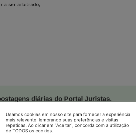
r a ser arbitrado,
postagens diárias do Portal Juristas.
o com os
termos de uso
e
privacidade
do Whatsapp.
Usamos cookies em nosso site para fornecer a experiência
mais relevante, lembrando suas preferências e visitas
repetidas. Ao clicar em “Aceitar”, concorda com a utilização
de TODOS os cookies.