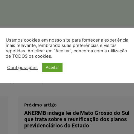
ristas no Google News
Usamos cookies em nosso site para fornecer a experiência
Seguir no Google
 notícias jurídicas do Brasil
mais relevante, lembrando suas preferências e visitas
repetidas. Ao clicar em “Aceitar”, concorda com a utilização
de TODOS os cookies.
s
Facebook
Telegram
Pinterest
Tumblr
Configurações
Aceitar
odon
LinkedIn
Próximo artigo
ANERMB indaga lei de Mato Grosso do Sul
que trata sobre a reunificação dos planos
previdenciários do Estado