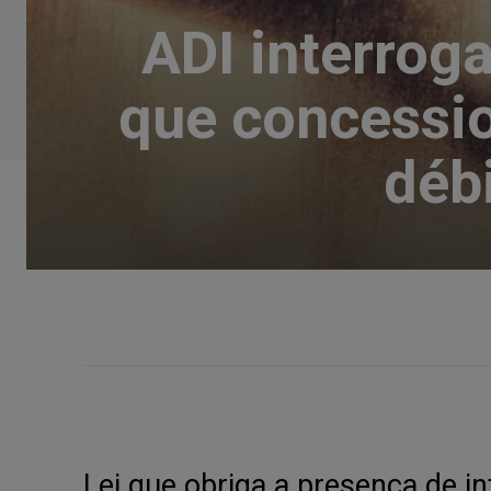
ADI interroga
que concessio
déb
Lei que obriga a presença de 