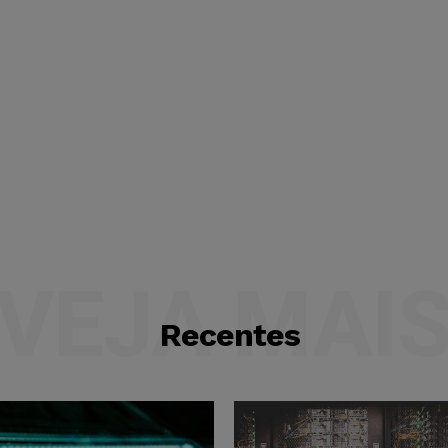
VEJA MAI
Recentes