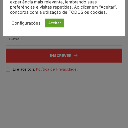
experiência mais relevante, lembrando suas
preferências e visitas repetidas. Ao clicar em “Aceitar”,
concorda com a utilização de TODOS os cookies.
Inscreva-se
Configurações
Aceitar
INSCREVER
Li e aceito a
Política de Privacidade
.