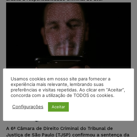
Usamos cookies em nosso site para fornecer a
experiência mais relevante, lembrando suas
preferências e visitas repetidas. Ao clicar em “Aceitar”,
concorda com a utilização de TODOS os cookies.
Homem condenado por roubo após
encontro marcado por rede social
Configurações
Aceitar
Ricardo Krusty
-
29/12/2023
DESTAQUES
A 6ª Câmara de Direito Criminal do Tribunal de
Justiça de São Paulo (TJSP) confirmou a sentença da