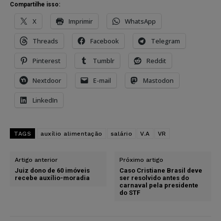
Compartilhe isso:
X
Imprimir
WhatsApp
Threads
Facebook
Telegram
Pinterest
Tumblr
Reddit
Nextdoor
E-mail
Mastodon
LinkedIn
TAGS
auxílio alimentação
salário
V.A
VR
Artigo anterior
Próximo artigo
Juiz dono de 60 imóveis
Caso Cristiane Brasil deve
recebe auxílio-moradia
ser resolvido antes do
carnaval pela presidente
do STF