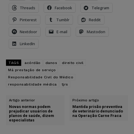
Threads
Facebook
Telegram
Pinterest
Tumblr
Reddit
Nextdoor
E-mail
Mastodon
LinkedIn
TAGS
acórdão
danos
direito civil
Má prestação de serviço
Responsabilidade Civil do Médico
responsabilidade médica
tjrs
Artigo anterior
Próximo artigo
Novas normas podem
Mantida prisão preventiva
prejudicar usuários de
de veterinário denunciado
planos de saúde, dizem
na Operação Carne Fraca
especialistas