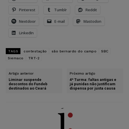
Pinterest
Tumblr
Reddit
Nextdoor
E-mail
Mastodon
LinkedIn
TAGS
contestação
são bernardo do campo
SBC
Siemaco
TRT-2
Artigo anterior
Próximo artigo
Liminar suspende
4ª Turma: faltas antigas e
descontos do Fundeb
já punidas não justificam
destinados ao Ceará
dispensa por justa causa