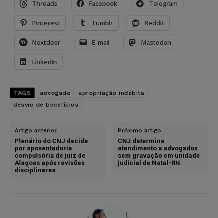
Threads
Facebook
Telegram
Pinterest
Tumblr
Reddit
Nextdoor
E-mail
Mastodon
LinkedIn
TAGS
advogado
apropriação indébita
desvio de benefícios
Artigo anterior
Próximo artigo
Plenário do CNJ decide
CNJ determina
por aposentadoria
atendimento a advogados
compulsória de juiz de
sem gravação em unidade
Alagoas após revisões
judicial de Natal-RN
disciplinares