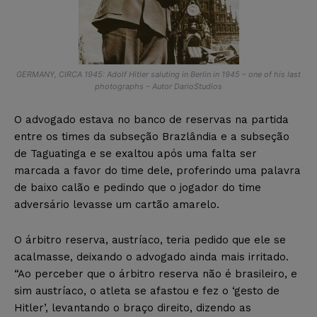
GERMANY, CIRCA 1945: Adolf Hitler saluting in Berlin in 1945 – one of his last
photographs – Autor DarioStudios
O advogado estava no banco de reservas na partida
entre os times da subseção Brazlândia e a subseção
de Taguatinga e se exaltou após uma falta ser
marcada a favor do time dele, proferindo uma palavra
de baixo calão e pedindo que o jogador do time
adversário levasse um cartão amarelo.
O árbitro reserva, austríaco, teria pedido que ele se
acalmasse, deixando o advogado ainda mais irritado.
“Ao perceber que o árbitro reserva não é brasileiro, e
sim austríaco, o atleta se afastou e fez o ‘gesto de
Hitler’, levantando o braço direito, dizendo as