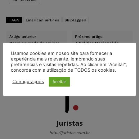
TAGS
american airlines
Skiplagged
Artigo anterior
Próximo artigo
Casal acusado de aplicar
A Política Nacional do
golpe em Marisa Orth é
Meio Ambiente completa
sentenciado por
42 anos e com ela a
Usamos cookies em nosso site para fornecer a
estelionato
responsabilidade
experiência mais relevante, lembrando suas
ambiental
preferências e visitas repetidas. Ao clicar em “Aceitar”,
concorda com a utilização de TODOS os cookies.
Configurações
Aceitar
Juristas
http://juristas.com.br