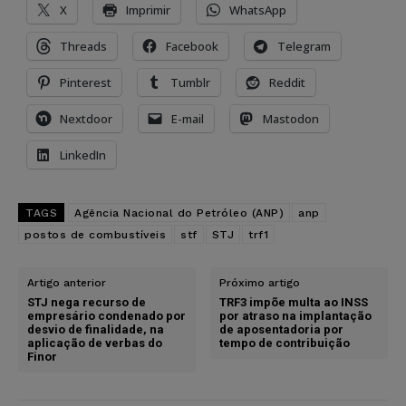
X
Imprimir
WhatsApp
Threads
Facebook
Telegram
Pinterest
Tumblr
Reddit
Nextdoor
E-mail
Mastodon
LinkedIn
TAGS
Agência Nacional do Petróleo (ANP)
anp
postos de combustíveis
stf
STJ
trf1
Artigo anterior
Próximo artigo
STJ nega recurso de
TRF3 impõe multa ao INSS
empresário condenado por
por atraso na implantação
desvio de finalidade, na
de aposentadoria por
aplicação de verbas do
tempo de contribuição
Finor