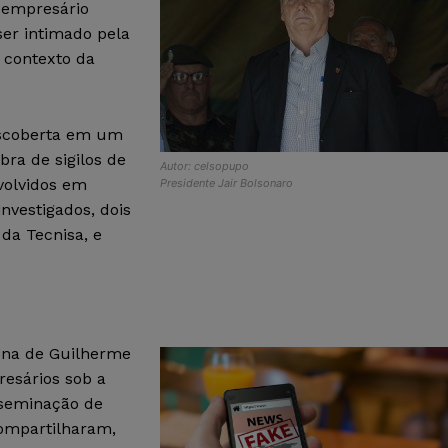
 empresário
ser intimado pela
o contexto da
escoberta em um
bra de sigilos de
Autor: celsopupo
volvidos em
Presidente Jair Bolsonaro
investigados, dois
da Tecnisa, e
una de Guilherme
esários sob a
isseminação de
compartilharam,