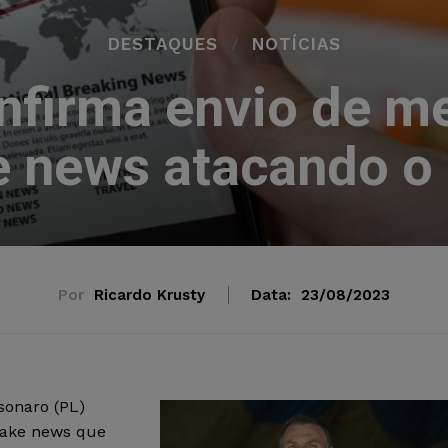
DESTAQUES
NOTÍCIAS
onfirma envio de 
e news atacando o
Por
Ricardo Krusty
Data:
23/08/2023
lsonaro (PL)
fake news que