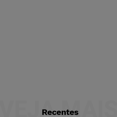
VEJA MAI
Recentes