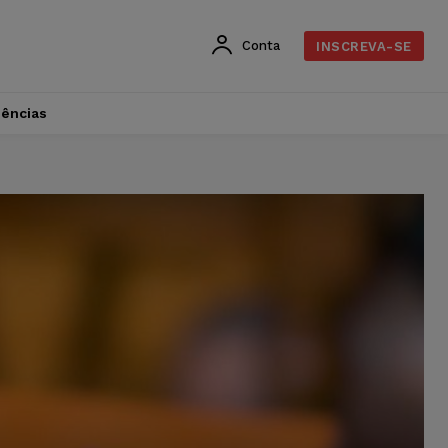
Conta
INSCREVA-SE
dências