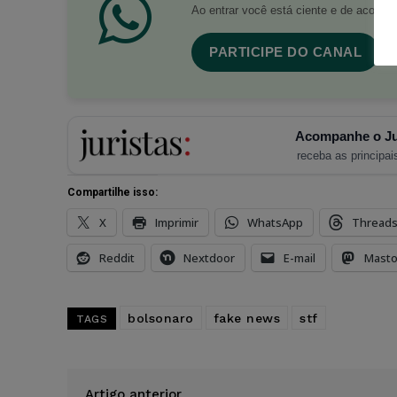
Ao entrar você está ciente e de acord
PARTICIPE DO CANAL
Acompanhe o Ju
receba as principais
Compartilhe isso:
X
Imprimir
WhatsApp
Thread
Reddit
Nextdoor
E-mail
Mast
bolsonaro
fake news
stf
TAGS
Artigo anterior