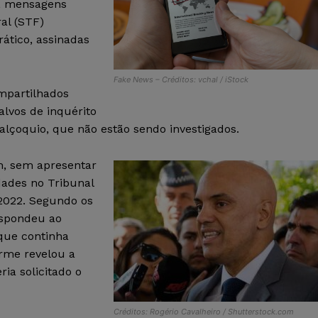
’, mensagens
al (STF)
ático, assinadas
Fake News – Créditos: vchal / iStock
mpartilhados
alvos de inquérito
alçoquio, que não estão sendo investigados.
m, sem apresentar
dades no Tribunal
 2022. Segundo os
espondeu ao
que continha
orme revelou a
ria solicitado o
Créditos: Rogério Cavalheiro / Shutterstock.com