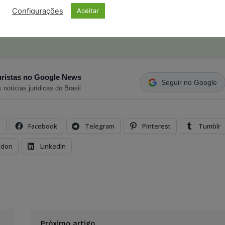
o com os
termos de uso
e
privacidade
do Whatsapp.
Configurações
Aceitar
ristas no Google News
Seguir no Google
 notícias jurídicas do Brasil
s
Facebook
Telegram
Pinterest
Tumblr
odon
LinkedIn
Próximo artigo