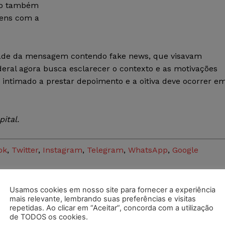
po também
ens com a
dade da mensagem contendo fake news, que visavam
ederal agora busca esclarecer o contexto e as motivações
 intimado a prestar depoimento e a oitiva deve ocorrer e
ital.
ok
,
Twitter
,
Instagram
,
Telegram
,
WhatsApp
,
Google
Usamos cookies em nosso site para fornecer a experiência
mais relevante, lembrando suas preferências e visitas
repetidas. Ao clicar em “Aceitar”, concorda com a utilização
postagens diárias do Portal Juristas.
de TODOS os cookies.