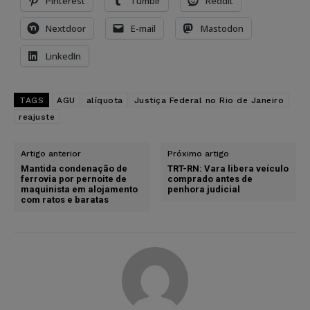
Pinterest
Tumblr
Reddit
Nextdoor
E-mail
Mastodon
LinkedIn
TAGS
AGU
alíquota
Justiça Federal no Rio de Janeiro
reajuste
Artigo anterior
Próximo artigo
Mantida condenação de
TRT-RN: Vara libera veículo
ferrovia por pernoite de
comprado antes de
maquinista em alojamento
penhora judicial
com ratos e baratas