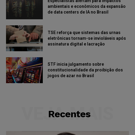
Especialistas alertam para impactos
ambientais e econômicos da expansão
de data centers de IA no Brasil
TSE reforça que sistemas das urnas
eletrônicas tornam-se invioláveis após
assinatura digital e lacração
STF inicia julgamento sobre
constitucionalidade da proibição dos
jogos de azar no Brasil
VEJA MAIS
Recentes