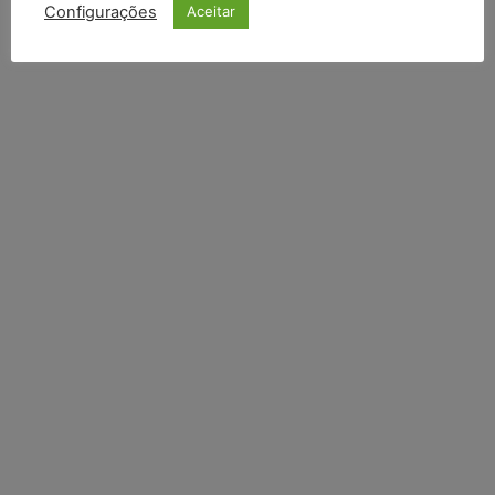
Configurações
Aceitar
Li e aceito a
Política de Privacidade
.