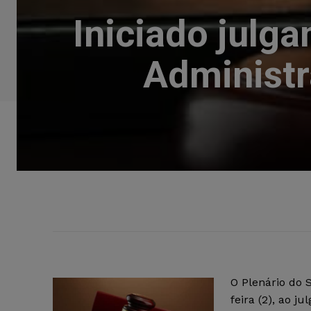
Iniciado julg
Administr
O Plenário do 
feira (2), ao 