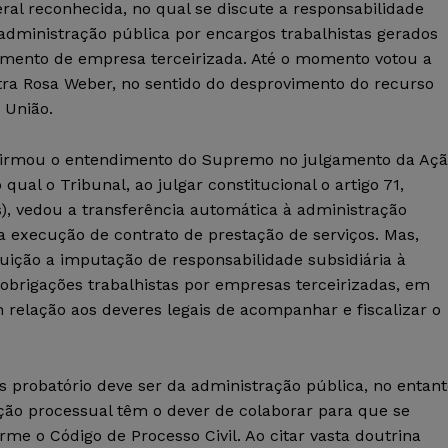
ral reconhecida, no qual se discute a responsabilidade
 administração pública por encargos trabalhistas gerados
emento de empresa terceirizada. Até o momento votou a
stra Rosa Weber, no sentido do desprovimento do recurso
 União.
afirmou o entendimento do Supremo no julgamento da Aç
qual o Tribunal, ao julgar constitucional o artigo 71,
es), vedou a transferência automática à administração
a execução de contrato de prestação de serviços. Mas,
tuição a imputação de responsabilidade subsidiária à
obrigações trabalhistas por empresas terceirizadas, em
relação aos deveres legais de acompanhar e fiscalizar o
 probatório deve ser da administração pública, no entant
ação processual têm o dever de colaborar para que se
rme o Código de Processo Civil. Ao citar vasta doutrina