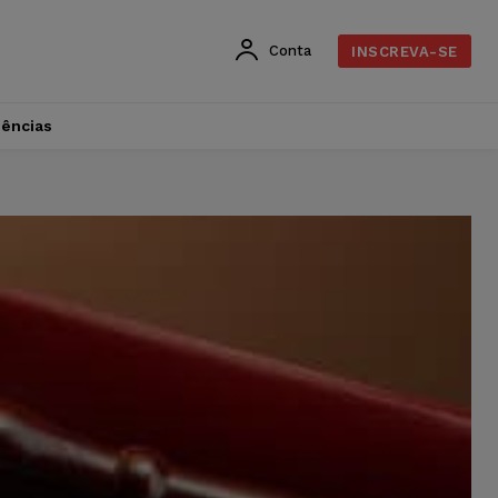
Conta
INSCREVA-SE
dências