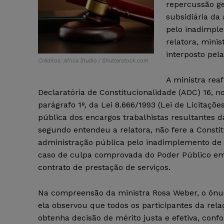
repercussão ge
subsidiária da
pelo inadimpl
relatora, mini
interposto pela
Créditos: Africa Studio / Shutterstock.com
A ministra re
Declaratória de Constitucionalidade (ADC) 16, no 
parágrafo 1º, da Lei 8.666/1993 (Lei de Licitaçõ
pública dos encargos trabalhistas resultantes d
segundo entendeu a relatora, não fere a Consti
administração pública pelo inadimplemento de 
caso de culpa comprovada do Poder Público em 
contrato de prestação de serviços.
Na compreensão da ministra Rosa Weber, o ônus
ela observou que todos os participantes da rel
obtenha decisão de mérito justa e efetiva, confo