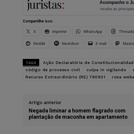
Acompanhe o Ju
receba as principais
Compartilhe isso:
X
Imprimir
WhatsApp
Thread
Reddit
Nextdoor
E-mail
Mast
Ação Declaratória de Constitucionalidad
TAGS
código de processo civil
culpa in vigilando
Recurso Extraordinário (RE) 760931
rosa web
Artigo anterior
Negada liminar a homem flagrado com
plantação de maconha em apartamento