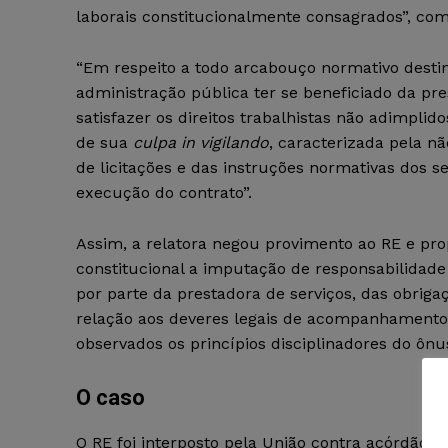
laborais constitucionalmente consagrados”, com
“Em respeito a todo arcabouço normativo desti
administração pública ter se beneficiado da pr
satisfazer os direitos trabalhistas não adimpli
de sua
culpa in vigilando
, caracterizada pela 
de licitações e das instruções normativas dos 
execução do contrato”.
Assim, a relatora negou provimento ao RE e prop
constitucional a imputação de responsabilidade
por parte da prestadora de serviços, das obrig
relação aos deveres legais de acompanhamento e
observados os princípios disciplinadores do ônu
O caso
O RE foi interposto pela União contra acórdão 