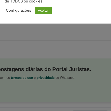
de TODOS os cookies.
 da entidade pública tomadora de serviços terceirizados
Configurações
Aceitar
 ao trabalhador, em razão de
culpa in vigilando
adamente o contrato de prestação de serviços.
postagens diárias do Portal Juristas.
o com os
termos de uso
e
privacidade
do Whatsapp.