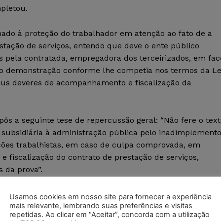
pletou.
nado à proteção do trabalhador em atenção ao fato de a
estação de serviços, entendo que deve o ente público
dos pela contratada, empregadora dos terceirizados, em fac
não demonstração conforme lhe competia nos termos da Le
seus deveres de acompanhamento e fiscalização da
ôs a seguinte tese de repercussão geral: “Não fere o tex
 subsidiária à administração pública pelo inadimplemento
ações trabalhistas, em caso de culpa comprovada, em
 fiscalização do contrato de prestação de serviços,
s da prova”.
Usamos cookies em nosso site para fornecer a experiência
mais relevante, lembrando suas preferências e visitas
repetidas. Ao clicar em “Aceitar”, concorda com a utilização
do Tribunal Superior do Trabalho (TST) que manteve o