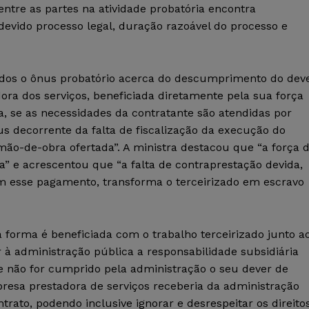
ntre as partes na atividade probatória encontra
devido processo legal, duração razoável do processo e
zados o ônus probatório acerca do descumprimento do dev
ora dos serviços, beneficiada diretamente pela sua força
la, se as necessidades da contratante são atendidas por
us decorrente da falta de fiscalização da execução do
mão-de-obra ofertada”. A ministra destacou que “a força 
” e acrescentou que “a falta de contraprestação devida,
 esse pagamento, transforma o terceirizado em escravo
 forma é beneficiada com o trabalho terceirizado junto a
r à administração pública a responsabilidade subsidiária
se não for cumprido pela administração o seu dever de
presa prestadora de serviços receberia da administração
ato, podendo inclusive ignorar e desrespeitar os direito