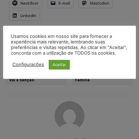
Nextdoor
E-mail
Mastodon
LinkedIn
TAGS
autodefesa feminina
câmara dos deputados
Usamos cookies em nosso site para fornecer a
experiência mais relevante, lembrando suas
projeto de lei
spray de pimenta
preferências e visitas repetidas. Ao clicar em “Aceitar”,
concorda com a utilização de TODOS os cookies.
Artigo anterior
Próximo artigo
Configurações
Aceitar
Projeto que obriga
TJMG decide que disputa
empresas a informar sobre
por guarda de pet não deve
direito a folga para exames
ser tratada no Direito de
vai à sanção
Família