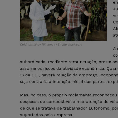
em
Ju
ví
Co
Al
at
Créditos: Iakov Filimonov / Shutterstock.com
A 
co
subordinada, mediante remuneração, presta servi
assume os riscos da atividade econômica. Quand
3º da CLT, haverá relação de emprego, indepe
seja contrária à intenção inicial das partes, expl
Mas, no caso, o próprio reclamante reconheceu
despesas de combustível e manutenção do veículo
de que se tratava de trabalhador autônomo, po
suportados pela empresa.