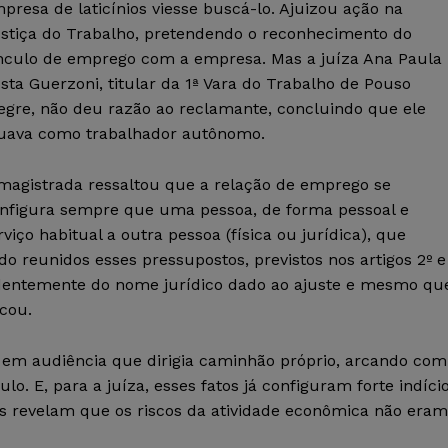
presa de laticínios viesse buscá-lo. Ajuizou ação na
stiça do Trabalho, pretendendo o reconhecimento do
nculo de emprego com a empresa. Mas a juíza Ana Paula
sta Guerzoni, titular da 1ª Vara do Trabalho de Pouso
egre, não deu razão ao reclamante, concluindo que ele
uava como trabalhador autônomo.
magistrada ressaltou que a relação de emprego se
nfigura sempre que uma pessoa, de forma pessoal e
ço habitual a outra pessoa (física ou jurídica), que
o reunidos esses pressupostos, previstos nos artigos 2º e
ndentemente do nome jurídico dado ao ajuste e mesmo qu
icou.
 em audiência que dirigia caminhão próprio, arcando com
. E, para a juíza, esses fatos já configuram forte indíci
is revelam que os riscos da atividade econômica não eram