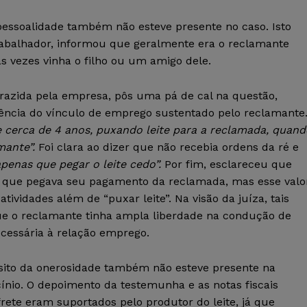
pessoalidade também não esteve presente no caso. Isto
abalhador, informou que geralmente era o reclamante
s vezes vinha o filho ou um amigo dele.
razida pela empresa, pôs uma pá de cal na questão,
ência do vínculo de emprego sustentado pelo reclamante
te cerca de 4 anos, puxando leite para a reclamada, quan
mante”.
Foi clara ao dizer que não recebia ordens da ré e
penas que pegar o leite cedo”.
Por fim, esclareceu que
r, que pegava seu pagamento da reclamada, mas esse valo
tividades além de “puxar leite”. Na visão da juíza, tais
ue o reclamante tinha ampla liberdade na condução de
ecessária à relação emprego.
sito da onerosidade também não esteve presente na
cínio. O depoimento da testemunha e as notas fiscais
ete eram suportados pelo produtor do leite, já que