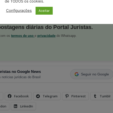
a pessoa na prestação dos serviços, atuando, ainda, com
de TODOS os cookies.
 caracterização do vínculo empregatício.
Configurações
Aceitar
postagens diárias do Portal Juristas.
o com os
termos de uso
e
privacidade
do Whatsapp.
ristas no Google News
Seguir no Google
 notícias jurídicas do Brasil
s
Facebook
Telegram
Pinterest
Tumblr
odon
LinkedIn