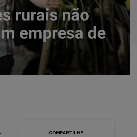
es rurais não
om empresa de
a
COMPARTILHE