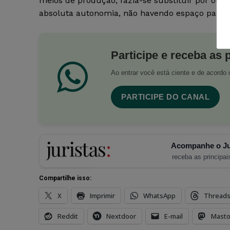
meios de produção, fazia-se substituir por outr
absoluta autonomia, não havendo espaço para a
Participe e receba as 
Ao entrar você está ciente e de acord
PARTICIPE DO CANAL
Acompanhe o Ju
receba as principais
Compartilhe isso:
X
Imprimir
WhatsApp
Thread
Reddit
Nextdoor
E-mail
Mast