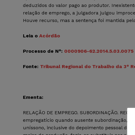
deduzidos do valor pago ao produtor. Inexisten
relação de emprego, a julgadora julgou improc
Houve recurso, mas a sentença foi mantida pe
Leia o
Acórdão
Processo de N°:
0000906-62.2014.5.03.0075
Fonte:
Tribunal Regional do Trabalho da 3° R
Ementa:
RELAÇÃO DE EMPREGO. SUBORDINAÇÃO. REQUISIT
empregatício quando ausente subordinação, requi
uníssono, inclusive do depoimento pessoal do p