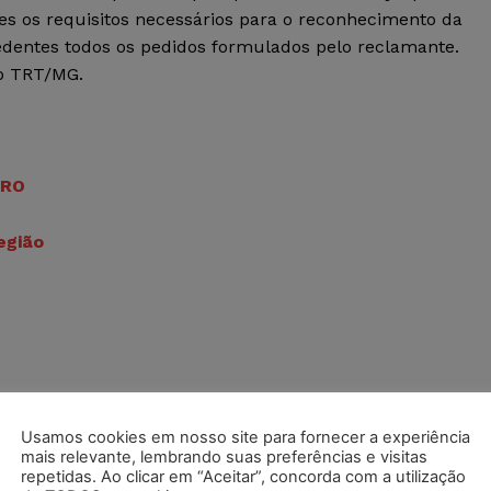
tes os requisitos necessários para o reconhecimento da
edentes todos os pedidos formulados pelo reclamante.
lo TRT/MG.
 RO
egião
O AUSENTE. Inviável o reconhecimento de vínculo
sito contido no art. 3º da CLT. Revelou a prova oral, em
Usamos cookies em nosso site para fornecer a experiência
mais relevante, lembrando suas preferências e visitas
róprio trabalhador reclamante, que era ele detentor dos
repetidas. Ao clicar em “Aceitar”, concorda com a utilização