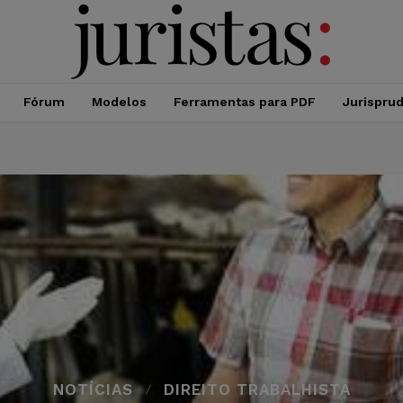
Fórum
Modelos
Ferramentas para PDF
Jurispru
NOTÍCIAS
DIREITO TRABALHISTA