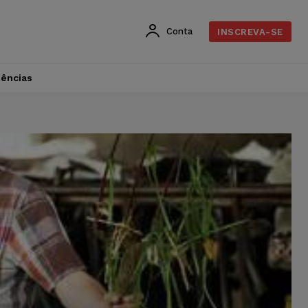
Conta
INSCREVA-SE
dências