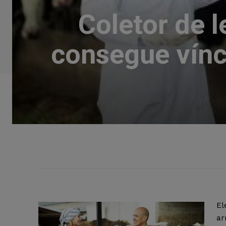
Coletor de l
consegue vín
El
ar