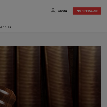
Conta
INSCREVA-SE
dências