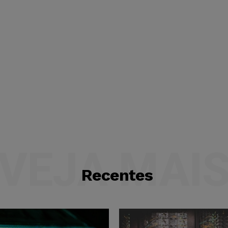
VEJA MAI
Recentes