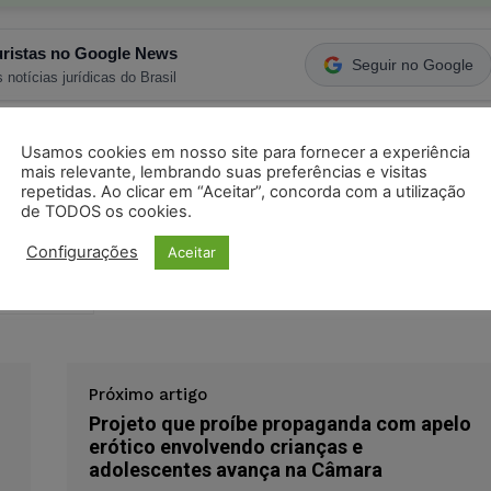
ristas no Google News
Seguir no Google
 notícias jurídicas do Brasil
Usamos cookies em nosso site para fornecer a experiência
s
Facebook
Telegram
Pinterest
Tumblr
mais relevante, lembrando suas preferências e visitas
repetidas. Ao clicar em “Aceitar”, concorda com a utilização
odon
LinkedIn
de TODOS os cookies.
Configurações
Aceitar
egurança Pública e Combate ao Crime Organizado
jeto de lei
Próximo artigo
Projeto que proíbe propaganda com apelo
erótico envolvendo crianças e
adolescentes avança na Câmara