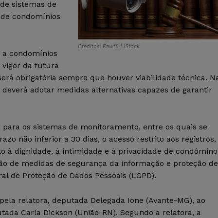
o de sistemas de
de condomínios
Créditos: Rawf8 | iStock
a a condomínios
vigor da futura
 será obrigatória sempre que houver viabilidade técnica. N
deverá adotar medidas alternativas capazes de garantir
 para os sistemas de monitoramento, entre os quais se
 não inferior a 30 dias, o acesso restrito aos registros,
ito à dignidade, à intimidade e à privacidade de condômino
ção de medidas de segurança da informação e proteção de
al de Proteção de Dados Pessoais (LGPD).
pela relatora, deputada Delegada Ione (Avante-MG), ao
utada Carla Dickson (União-RN). Segundo a relatora, a