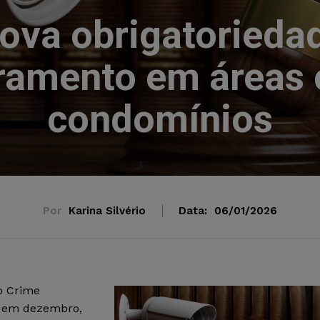
ova obrigatorieda
ramento em áreas
condomínios
Por
Karina Silvério
Data:
06/01/2026
o Crime
, em dezembro,