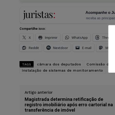
Acompanhe o Ju
receba as principais
Compartilhe isso:
X
Imprimir
WhatsApp
Thread
Reddit
Nextdoor
E-mail
Mast
câmara dos deputados
Comissão de S
TAGS
instalação de sistemas de monitoramento
pro
Artigo anterior
Magistrada determina retificação de
registro imobiliário após erro cartorial na
transferência de imóvel