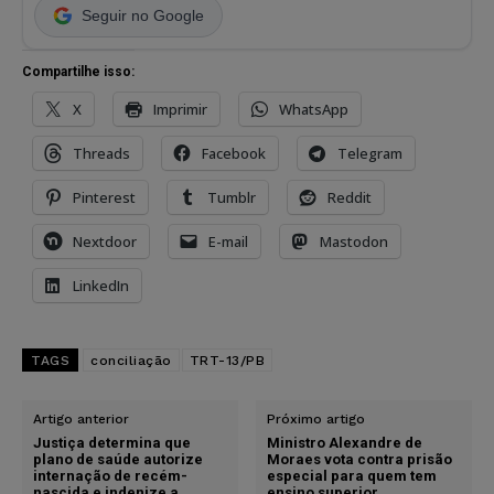
Seguir no Google
Compartilhe isso:
X
Imprimir
WhatsApp
Threads
Facebook
Telegram
Pinterest
Tumblr
Reddit
Nextdoor
E-mail
Mastodon
LinkedIn
TAGS
conciliação
TRT-13/PB
Artigo anterior
Próximo artigo
Justiça determina que
Ministro Alexandre de
plano de saúde autorize
Moraes vota contra prisão
internação de recém-
especial para quem tem
nascida e indenize a
ensino superior