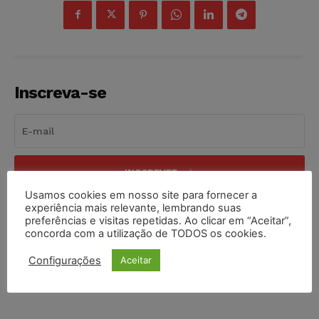
Inscreva-se
INSCREVER
Usamos cookies em nosso site para fornecer a
Li e aceito a
Política de Privacidade
.
experiência mais relevante, lembrando suas
preferências e visitas repetidas. Ao clicar em “Aceitar”,
concorda com a utilização de TODOS os cookies.
Configurações
Aceitar