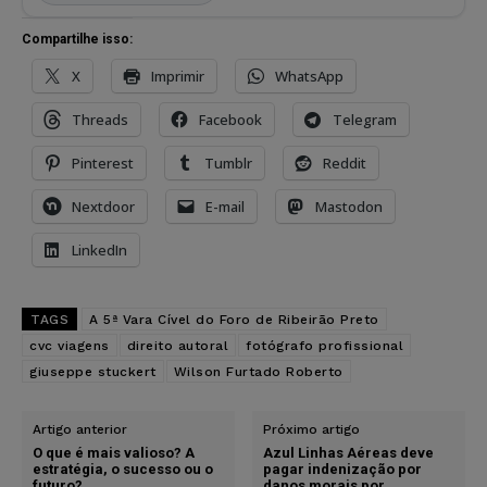
Compartilhe isso:
X
Imprimir
WhatsApp
Threads
Facebook
Telegram
Pinterest
Tumblr
Reddit
Nextdoor
E-mail
Mastodon
LinkedIn
TAGS
A 5ª Vara Cível do Foro de Ribeirão Preto
cvc viagens
direito autoral
fotógrafo profissional
giuseppe stuckert
Wilson Furtado Roberto
Artigo anterior
Próximo artigo
O que é mais valioso? A
Azul Linhas Aéreas deve
estratégia, o sucesso ou o
pagar indenização por
futuro?
danos morais por