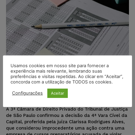
Usamos cookies em nosso site para fornecer a
experiência mais relevante, lembrando suas
preferências e visitas repetidas. Ao clicar em “Aceitar”,
Não há direito autoral sobre
concorda com a utilização de TODOS os cookies.
questões de exame de certificação
Configurações
Aceitar
Juristas
-
12/04/2024
DIREITO AUTORAL
A 3ª Câmara de Direito Privado do Tribunal de Justiça
de São Paulo confirmou a decisão da 4ª Vara Cível da
Capital, proferida pela juíza Clarissa Rodrigues Alves,
que considerou improcedente uma ação contra uma
empresa de cursos preparatórios acusada de violar