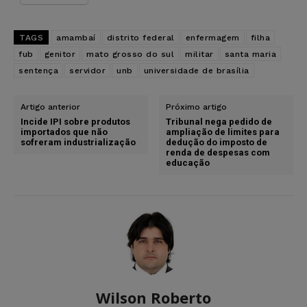
TAGS
amambaí
distrito federal
enfermagem
filha
fub
genitor
mato grosso do sul
militar
santa maria
sentença
servidor
unb
universidade de brasília
Artigo anterior
Próximo artigo
Incide IPI sobre produtos
Tribunal nega pedido de
importados que não
ampliação de limites para
sofreram industrialização
dedução do imposto de
renda de despesas com
educação
Wilson Roberto