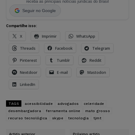
receba as principais notícias jurídicas do Brasil
Seguir no Google
Compartilhe isso:
X
Imprimir
WhatsApp
Threads
Facebook
Telegram
Pinterest
Tumblr
Reddit
Nextdoor
E-mail
Mastodon
LinkedIn
TAGS
acessibilidade
advogados
celeridade
desembargadora
ferramenta online
mato grosso
recurso tecnológica
skype
tecnologia
tjmt
Artigo anterior
Próximo artigo