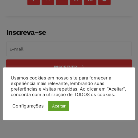
Inscreva-se
INSCREVER
Usamos cookies em nosso site para fornecer a
Li e aceito a
Política de Privacidade
.
experiência mais relevante, lembrando suas
preferências e visitas repetidas. Ao clicar em “Aceitar”,
concorda com a utilização de TODOS os cookies.
Configurações
Aceitar