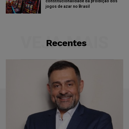
constitucionalidade da proibição dos
jogos de azar no Brasil
VEJA MAIS
Recentes