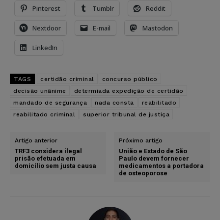
Pinterest
Tumblr
Reddit
Nextdoor
E-mail
Mastodon
LinkedIn
TAGS
certidão criminal
concurso público
decisão unânime
determiada expedição de certidão
mandado de segurança
nada consta
reabilitado
reabilitado criminal
superior tribunal de justiça
Artigo anterior
Próximo artigo
TRF3 considera ilegal
União e Estado de São
prisão efetuada em
Paulo devem fornecer
domicílio sem justa causa
medicamentos a portadora
de osteoporose