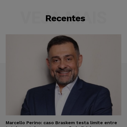
VEJA MAIS
Recentes
Marcello Perino: caso Braskem testa limite entre