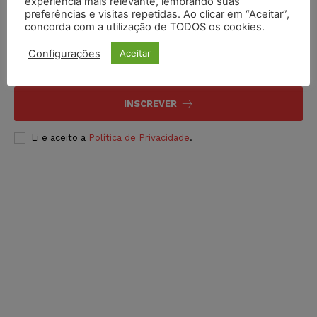
experiência mais relevante, lembrando suas
preferências e visitas repetidas. Ao clicar em “Aceitar”,
Inscreva-se
concorda com a utilização de TODOS os cookies.
Configurações
Aceitar
INSCREVER
Li e aceito a
Política de Privacidade
.