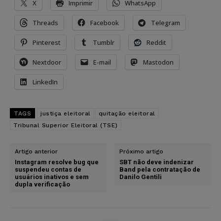
X
Imprimir
WhatsApp
Threads
Facebook
Telegram
Pinterest
Tumblr
Reddit
Nextdoor
E-mail
Mastodon
LinkedIn
TAGS
justiça eleitoral
quitação eleitoral
Tribunal Superior Eleitoral (TSE)
Artigo anterior
Próximo artigo
Instagram resolve bug que
SBT não deve indenizar
suspendeu contas de
Band pela contratação de
usuários inativos e sem
Danilo Gentili
dupla verificação