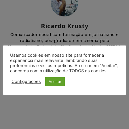
Ricardo Krusty
Comunicador social com formação em jornalismo e
radialismo, pós-graduado em cinema pela
Universidade Federal do Rio Grande do Norte (UFRN).
Usamos cookies em nosso site para fornecer a
experiência mais relevante, lembrando suas
preferências e visitas repetidas. Ao clicar em “Aceitar”,
concorda com a utilização de TODOS os cookies.
DEIXE UM COMENTÁRIO
Configurações
Aceitar
Default Comments (0)
Facebook Comments
Disqus Comments