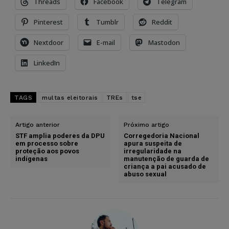
Threads
Facebook
Telegram
Pinterest
Tumblr
Reddit
Nextdoor
E-mail
Mastodon
LinkedIn
TAGS
multas eleitorais
TREs
tse
Artigo anterior
Próximo artigo
STF amplia poderes da DPU
Corregedoria Nacional
em processo sobre
apura suspeita de
proteção aos povos
irregularidade na
indígenas
manutenção de guarda de
criança a pai acusado de
abuso sexual