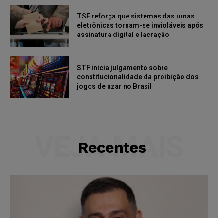
TSE reforça que sistemas das urnas
eletrônicas tornam-se invioláveis após
assinatura digital e lacração
STF inicia julgamento sobre
constitucionalidade da proibição dos
jogos de azar no Brasil
VEJA MAIS
Recentes