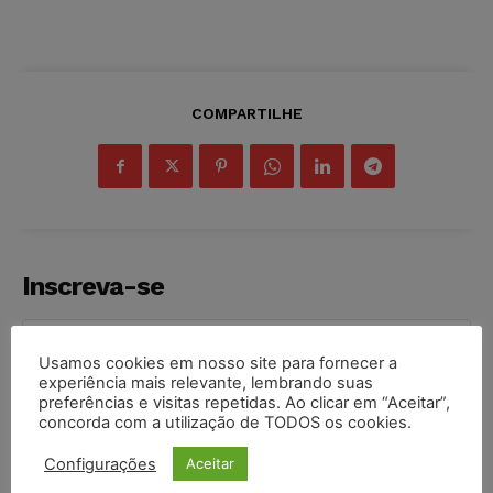
COMPARTILHE
Inscreva-se
Usamos cookies em nosso site para fornecer a
experiência mais relevante, lembrando suas
preferências e visitas repetidas. Ao clicar em “Aceitar”,
INSCREVER
concorda com a utilização de TODOS os cookies.
Configurações
Aceitar
Li e aceito a
Política de Privacidade
.