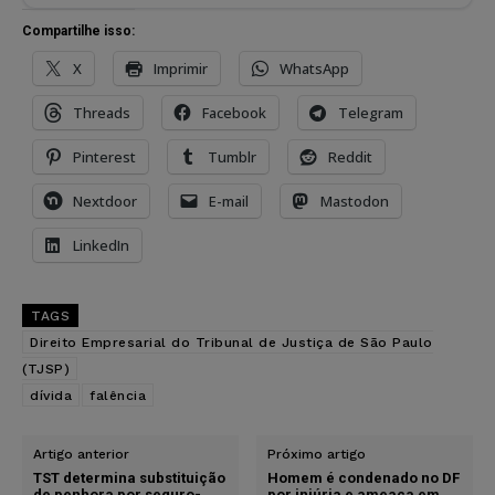
Compartilhe isso:
X
Imprimir
WhatsApp
Threads
Facebook
Telegram
Pinterest
Tumblr
Reddit
Nextdoor
E-mail
Mastodon
LinkedIn
TAGS
Direito Empresarial do Tribunal de Justiça de São Paulo
(TJSP)
dívida
falência
Artigo anterior
Próximo artigo
TST determina substituição
Homem é condenado no DF
de penhora por seguro-
por injúria e ameaça em