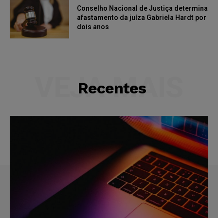
Conselho Nacional de Justiça determina
afastamento da juíza Gabriela Hardt por
dois anos
VEJA MAIS
Recentes