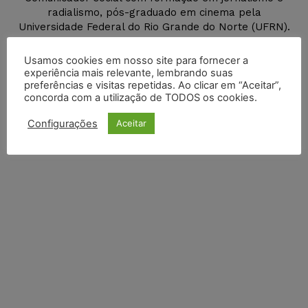
radialismo, pós-graduado em cinema pela
Universidade Federal do Rio Grande do Norte (UFRN).
Usamos cookies em nosso site para fornecer a
experiência mais relevante, lembrando suas
DEIXE UM COMENTÁRIO
preferências e visitas repetidas. Ao clicar em “Aceitar”,
concorda com a utilização de TODOS os cookies.
Default Comments (0)
Facebook Comments
Disqus Comments
Configurações
Aceitar