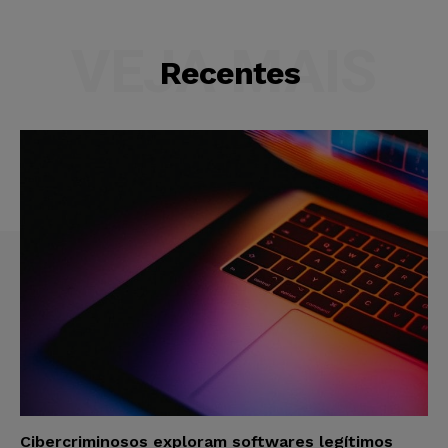
VEJA MAIS
Recentes
Cibercriminosos exploram softwares legítimos