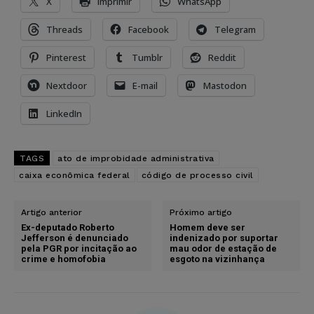
X
Imprimir
WhatsApp
Threads
Facebook
Telegram
Pinterest
Tumblr
Reddit
Nextdoor
E-mail
Mastodon
LinkedIn
TAGS
ato de improbidade administrativa
caixa econômica federal
código de processo civil
Artigo anterior
Próximo artigo
Ex-deputado Roberto
Homem deve ser
Jefferson é denunciado
indenizado por suportar
pela PGR por incitação ao
mau odor de estação de
crime e homofobia
esgoto na vizinhança