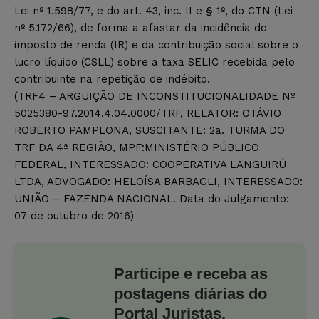
Lei nº 1.598/77, e do art. 43, inc. II e § 1º, do CTN (Lei
nº 5.172/66), de forma a afastar da incidência do
imposto de renda (IR) e da contribuição social sobre o
lucro líquido (CSLL) sobre a taxa SELIC recebida pelo
contribuinte na repetição de indébito.
(TRF4 – ARGUIÇÃO DE INCONSTITUCIONALIDADE Nº
5025380-97.2014.4.04.0000/TRF, RELATOR: OTÁVIO
ROBERTO PAMPLONA, SUSCITANTE: 2a. TURMA DO
TRF DA 4ª REGIÃO, MPF:MINISTÉRIO PÚBLICO
FEDERAL, INTERESSADO: COOPERATIVA LANGUIRÚ
LTDA, ADVOGADO: HELOÍSA BARBAGLI, INTERESSADO:
UNIÃO – FAZENDA NACIONAL. Data do Julgamento:
07 de outubro de 2016)
Participe e receba as
postagens diárias do
Portal Juristas.