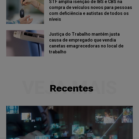
STF amplia isenção de IBS e CBS na
compra de veículos novos para pessoas
com deficiência e autistas de todos os
níveis
Justiça do Trabalho mantém justa
causa de empregado que vendia
canetas emagrecedoras no local de
trabalho
VEJA MAIS
Recentes