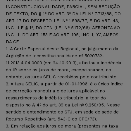
INCONSTITUCIONALIDADE, PARCIAL, SEM REDUÇÃO
DE TEXTO, DO § 1º DO ART. 3º DA LEI Nº 7.713/88, DO
ART. 17 DO DECRETO-LEI Nº 1.598/77, E DO ART. 43,
INC. II E § 1º, DO CTN (LEI Nº 5.172/66). AFRONTA AO
INC. III DO ART. 153 E AO ART. 195, INC. I, ‘C’, AMBOS
DA CF.
1. A Corte Especial deste Regional, no julgamento da
Arguição de Inconstitucionalidade nº 5020732-
11.2013.4.04.0000 (em 24-10-2013), afastou a incidência
do IR sobre os juros de mora, excepcionando, no
entanto, os juros SELIC recebidos pelo contribuinte.
2. A taxa SELIC, a partir de 01-01-1996, é o único índice
de correção monetária e de juros aplicável no
ressarcimento de indébito tributário, a teor do
disposto no § 4º do art. 39 da Lei nº 9.250/95. Nesse
sentido o entendimento do STJ, em sede de sede de
Recurso Repetitivo (art. 543-C do CPC/73).
3. Em relação aos juros de mora (presentes na taxa