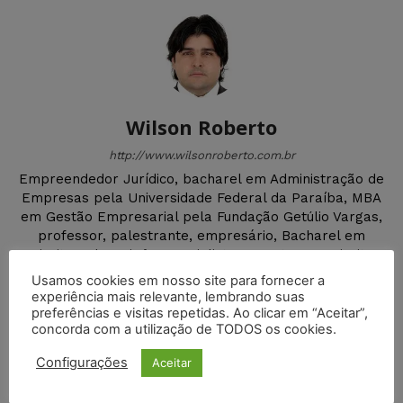
Wilson Roberto
http://www.wilsonroberto.com.br
Empreendedor Jurídico, bacharel em Administração de
Empresas pela Universidade Federal da Paraíba, MBA
em Gestão Empresarial pela Fundação Getúlio Vargas,
professor, palestrante, empresário, Bacharel em
Direito pelo Unipê, especialista e mestre em Direito
Internacional pela Faculdade de Direito da
Usamos cookies em nosso site para fornecer a
Universidade Clássica de Lisboa. Foi doutorando em
experiência mais relevante, lembrando suas
Direito Empresarial pela mesma Universidade. Autor
preferências e visitas repetidas. Ao clicar em “Aceitar”,
concorda com a utilização de TODOS os cookies.
de livros e artigos.
Configurações
Aceitar