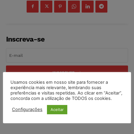
Inscreva-se
INSCREVER
Usamos cookies em nosso site para fornecer a
experiência mais relevante, lembrando suas
Li e aceito a
Política de Privacidade
.
preferências e visitas repetidas. Ao clicar em “Aceitar”,
concorda com a utilização de TODOS os cookies.
Configurações
Aceitar