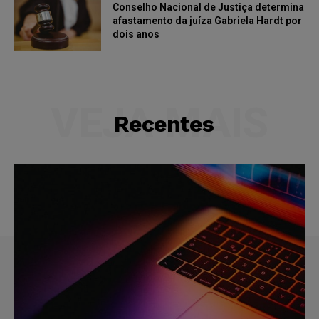
Conselho Nacional de Justiça determina
afastamento da juíza Gabriela Hardt por
dois anos
VEJA MAIS
Recentes