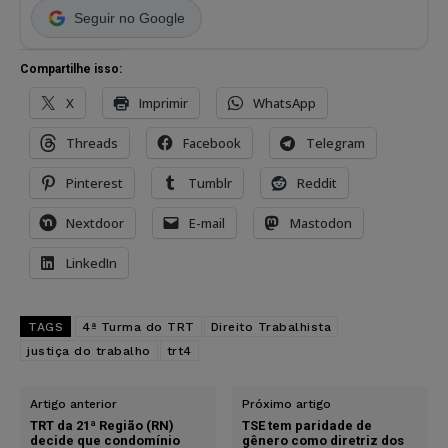
Seguir no Google
Compartilhe isso:
X
Imprimir
WhatsApp
Threads
Facebook
Telegram
Pinterest
Tumblr
Reddit
Nextdoor
E-mail
Mastodon
LinkedIn
TAGS
4ª Turma do TRT
Direito Trabalhista
justiça do trabalho
trt4
Artigo anterior
Próximo artigo
TRT da 21ª Região (RN)
TSE tem paridade de
decide que condomínio
gênero como diretriz dos