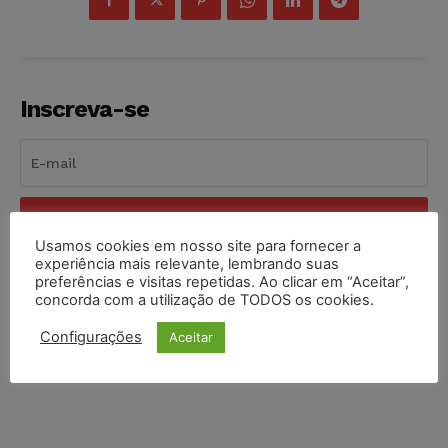
Inscreva-se
INSCREVER
Usamos cookies em nosso site para fornecer a
experiência mais relevante, lembrando suas
Li e aceito a
Política de Privacidade
.
preferências e visitas repetidas. Ao clicar em “Aceitar”,
concorda com a utilização de TODOS os cookies.
Configurações
Aceitar